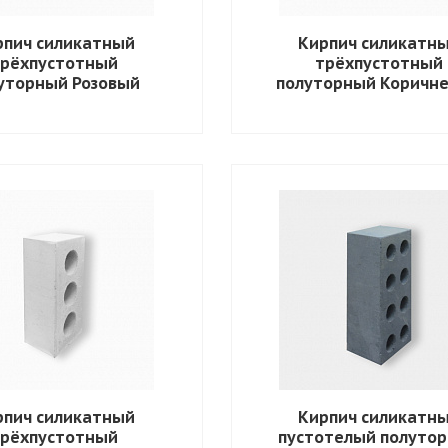
рпич силикатный
Кирпич силикатн
трёхпустотный
трёхпустотный
уторный Розовый
полуторный Коричн
рпич силикатный
Кирпич силикатн
трёхпустотный
пустотелый полуто