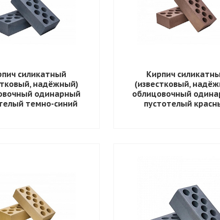
рпич силикатный
Кирпич силикатн
стковый, надёжный)
(известковый, надёж
овочный одинарный
облицовочный один
телый темно-синий
пустотелый красн