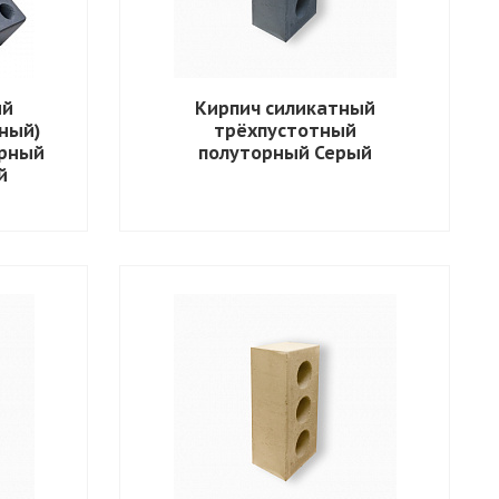
ый
Кирпич силикатный
ный)
трёхпустотный
арный
полуторный Серый
й