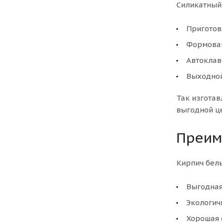
Силикатный 
Приготов
Формова
Автоклав
Выходной
Так изготав
выгодной ц
Преим
Кирпич бел
Выгодная
Экологич
Хорошая 