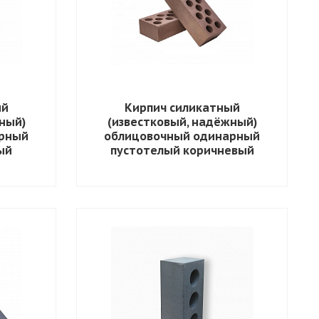
ый
Кирпич силикатный
ный)
(известковый, надёжный)
арный
облицовочный одинарный
ый
пустотелый коричневый