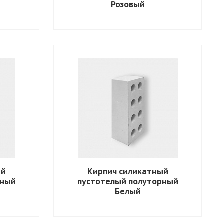
Розовый
ый
Кирпич силикатный
рный
пустотелый полуторный
Белый