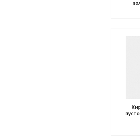
по
Ки
пуст