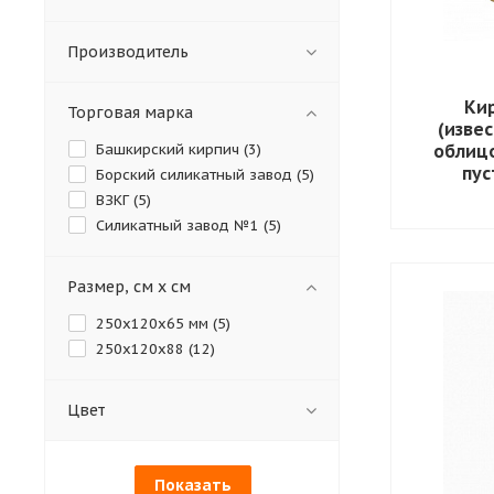
Производитель
Ки
Торговая марка
(изве
Башкирский кирпич (
3
)
облиц
пу
Борский силикатный завод (
5
)
ВЗКГ (
5
)
Силикатный завод №1 (
5
)
Размер, см х см
250x120x65 мм (
5
)
250х120х88 (
12
)
Цвет