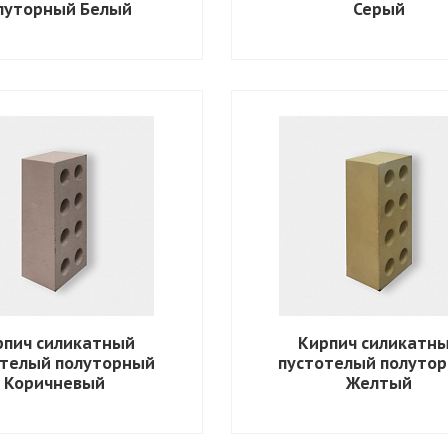
луторный Белый
Серый
рпич силикатный
Кирпич силикатн
отелый полуторный
пустотелый полуто
Коричневый
Желтый