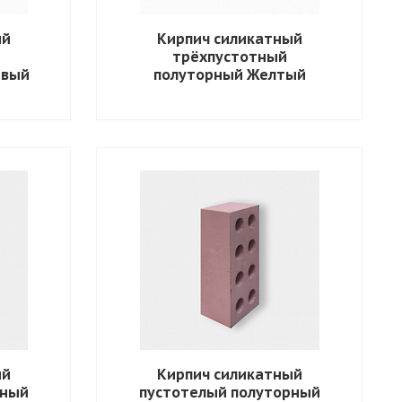
ый
Кирпич силикатный
трёхпустотный
евый
полуторный Желтый
ый
Кирпич силикатный
рный
пустотелый полуторный