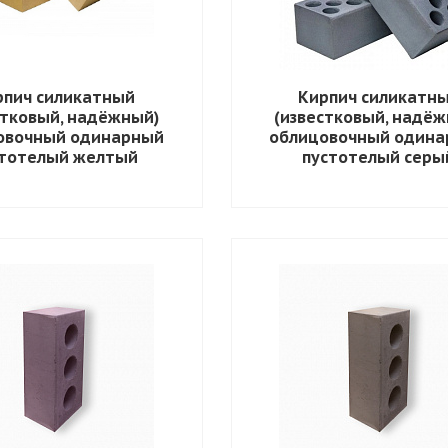
рпич силикатный
Кирпич силикатн
стковый, надёжный)
(известковый, надёж
овочный одинарный
облицовочный один
стотелый желтый
пустотелый серы