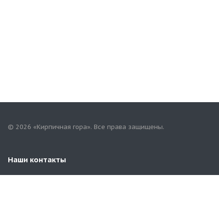
© 2026 «Кирпичная гора». Все права защищены.
Наши контакты
+7(958)268-82-02
74kirpichgora@mail.ru