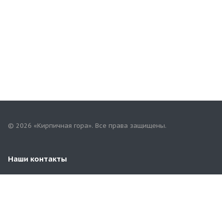
© 2026 «Кирпичная гора». Все права защищены.
Наши контакты
+7(958)268-82-02
74kirpichgora@mail.ru
г. Челябинск, Бродокалмакский тракт 3/4