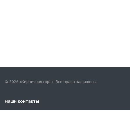
© 2026 «Кирпичная гора». Все права защищены.
Наши контакты
+7(958)268-82-02
74kirpichgora@mail.ru