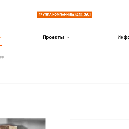
Проекты
Инф
 НФ