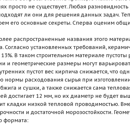
ях просто не существует. Любая разновидность
- подходят ли они для решения данных задач. Т
оем его основные секреты. Сперва оценим общи
иболее распространенные названия этого матери
. Согласно установленных требований, керамич
ля 13%. В таком строительном материале пустот
и и геометрические размеры могут варьировать
утренних пустот вес кирпича снижается, что о
ю нормы расходования сырья при изготовлении 
жига и сушки, а также снижается сама теплова
й достигает 12 мм, но их диаметр не будет выш
ечит кладки низкой тепловой проводимостью. Вм
рочности и достаточной морозостойкости. Гео
о формата: