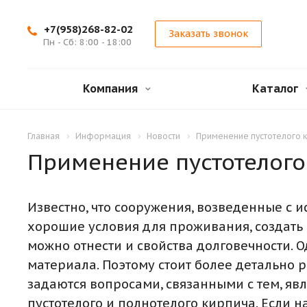
+7(958)268-82-02
Заказать звонок
Пн - Сб: 8:00 - 18:00
Компания
Каталог
Главная
Информация
Новости
Применение пустотелого 
Применение пустотелого
Известно, что сооружения, возведенные с 
хорошие условия для проживания, создать
можно отнести и свойства долговечности. 
материала. Поэтому стоит более детально 
задаются вопросами, связанными с тем, яв
пустотелого и полнотелого кирпича. Если н