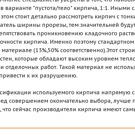
 варианте "пустота/тело" кирпича, 1:1. Иными с
этом стоит детально рассмотреть кирпич с тон
казатель ширины прорезы, тем значительней бу
репятствовать проникновению кладочного раство
рочности кирпича. Именно поэтому стандартно
 материале (13%,50% соответственно).Этот стр
стен, которые обладают высоким уровнем тепло
 отделочных работ. Такой материал не использ
 привести к их разрушению.
сификации используемого кирпича напрямую с
еред совершением окончательно выбора, лучше
ем, что сейчас производители кирпича имеют са